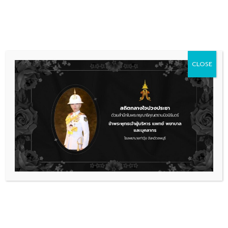
Skip
036 481 560
08.00 - 16.00
to
content
CLOSE
การจัดซื้อจัดจ้าง
,
แผนจัดซื้อ
ขอความเห็นชอบแผนการจัดซื้อจัดจ้าง
และขออนุมัติประกาศเผยแพร่แผน
ปีงบประมาณ 2568
1.1 แผนจัดซื้อจัดจ้าง
ดาวน์โหลด
เรื่องล่าสุด