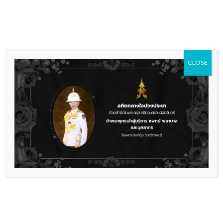
Skip
036 481 560
08.00 - 16.00
to
content
CLOSE
บริการของเรา
ตรวจโรคทั่วไป
คลินิกโรคหอบหืด
ถุงลมโป่งพอง