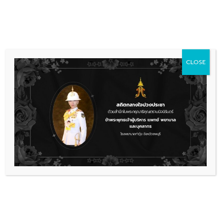
Skip
036 481 560
08.00 - 16.00
to
content
CLOSE
การจัดซื้อจัดจ้าง
ประกาศผู้ชนะการเสนอราคา ประกวด
ราคาจ้างก่อสร้างปรับปรุงตกแต่ง
ภายในแผนกนวดแผนไทย โรง
พยาบาลท่าวุ้ง ตำบลบางคู้ อำเภอ
ท่าวุ้ง จังหวัดลพบุรี ๑ งาน ด้วยวิธี
ประกวดราคาอิเล็กทรอนิกส์ (e-
bidding)
13.ประกาศผู้ชนะ
ดาวน์โหลด