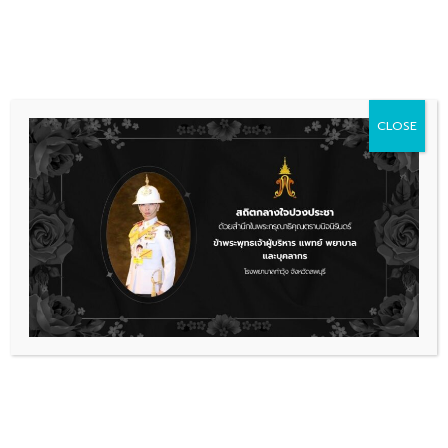
Skip
036 481 560
08.00 - 16.00
to
content
CLOSE
ข่าวประชาสัมพันธ์
,
รับสมัครงาน
ประกาศรับสมัครบุคคลเพื่อคัดเลือก
บรรจุเป็นลูกจ้างชั่วคราว(จ้างเหมา
บริการ) จำนวน 5 ตำแหน่ง 6 อัตรา
ประกาศรับสม้ครงาน01122565
ดาวน์โหลด
เรื่องล่าสุด