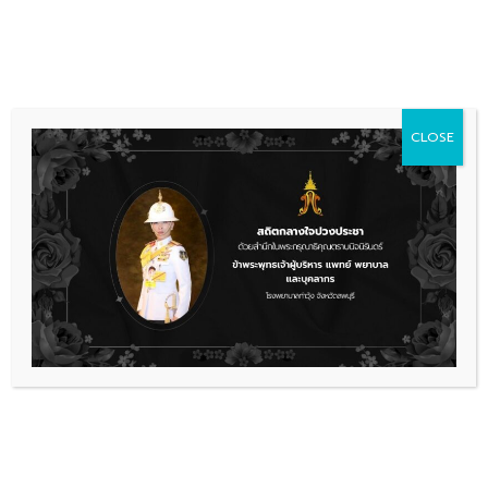
Skip
036 481 560
08.00 - 16.00
to
content
CLOSE
ข่าวประชาสัมพันธ์
,
รับสมัครงาน
ประกาศรับสมัครบุคคลเพื่อคัดเลือก
บรรจุเป็นลูกจ้างชั่วคราวในตำแหน่ง
พยาบาลวิชาชีพ
ประกาศรับสมัครงานตำแหน่งพยาบาลวิชาชีพแล
ดาวน์โหลด
เรื่องล่าสุด