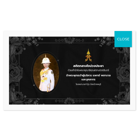
Skip
036 481 560
08.00 - 16.00
to
content
CLOSE
ข่าวประชาสัมพันธ์
,
รับสมัครงาน
ประกาศรายชื่อผู้ผ่านการเลือกสรร
ลูกจ้างชั่วคราว ตำแหน่ง พยาบาล
วิชาชีพ
30-1-69 ประกาศรายชื่อผู้ผ่านการเลือกสรรลูกจ้างช
ดาวน์โหลด
เรื่องล่าสุด