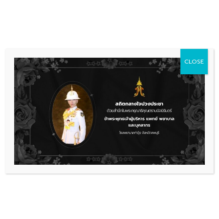
Skip
036 481 560
08.00 - 16.00
to
content
CLOSE
ข่าวประชาสัมพันธ์
,
รับสมัครงาน
รับสมัครนักเทคนิคการแพทย์เพื่อคัด
เลือกบรรจุเป็นลูกจ้างชั่วคราว
รับสมัครตำแหน่งนักเทคนิคการแพทย์
ดาวน์โหลด
เรื่องล่าสุด