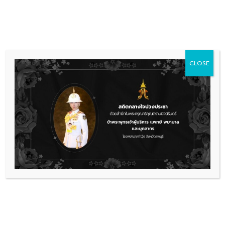
Skip
036 481 560
08.00 - 16.00
to
content
CLOSE
การจัดซื้อจัดจ้าง
ประกาศผู้ชนะการเสนอราคาการ
ประกวดราคาจ้างก่อสร้างอาคารผู้ป่วย
ใน โรงพยาบาลขนาด 60 เตียง
(มาตรฐาน) เป็นอาคาร คสล.2 ชั้น
พื้นที่ใช้สอยประมาณ 2,508 ตาราง
เมตร โรงพยาบาลท่าวุ้ง ตำบลบางคู้
อำเภอท่าวุ้ง จังหวัดลพบุรี 1 หลัง
ด้วยวิธีประกวดราคาอิเล็กทรอนิกส์
(e-bidding)