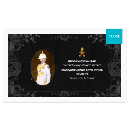
Skip
036 481 560
08.00 - 16.00
to
content
CLOSE
รายงานงบการเงินประจำปี ระบบบัญชีเกณฑ์คงคลัง(GL)
2567
2.2 การายงานงบการ
เงิน_25680122_135217_compressed
ดาวน์โหลด
เรื่องล่าสุด