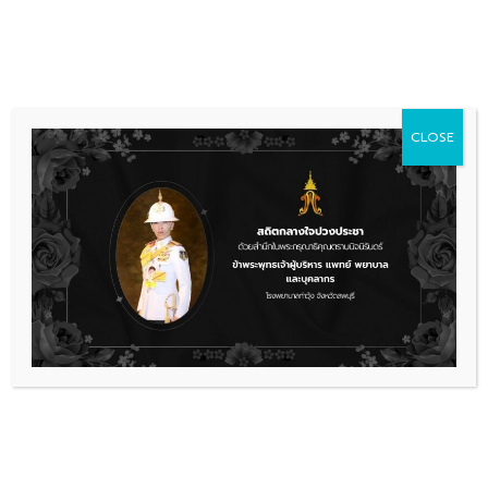
Skip
036 481 560
08.00 - 16.00
to
content
CLOSE
คลังความรู้ เทคโนโลยี
เทคโนโลยีกำหนดตำแหน่งการตัดชิ้นเนื้อ
ต่อมลูกหมากโดยใช้ภาพสนามแม่เหล็ก
ผศ.นพ.จุลินทร์ โอภานุรักษ์
หัวหน้าหน่วยศัลยศาสตร์ระบบ
ทางเดินปัสสาวะ ฝ่ายศัลยศาสตร์ โรงพยาบาลจุฬาลงกรณ์
สภากาชาดไทย กล่าวว่า การรักษาแบบเดิมด้วยการตัดชิ้น
เนื้อบริเวณต่อมลูกหมากเพื่อตรวจวินิจฉัยหามะเร็งต่อมลูก