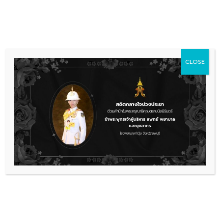
Skip
036 481 560
08.00 - 16.00
to
content
CLOSE
ข่าวประชาสัมพันธ์
kmspico 11.2 1 Activate Windows
Office ★ Easy Steps ✓
Download kmspico 11.2 1 Free!
Activate Windows and Office with