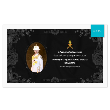
Skip
036 481 560
08.00 - 16.00
to
content
CLOSE
ตารางการให้บริการ
แผนกผู้ป่วยนอก
อุบัติเหตุฉุกเฉิน
ผู้ป่วยใน
กายภาพบำบัด
งานทันตกรรม
คลินิกจิตเวช ยาเสพติด